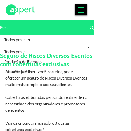
Post
Todos posts
Todos posts
Seguro de Riscos Diversos Eventos
Produção de Eventos
com coberturas exclusivas
Proteção Jurídica
Através da Axpert você, corretor, pode 
oferecer um seguro de Riscos Diversos Eventos 
muito mais completo aos seus clientes.
Coberturas elaboradas pensando realmente na 
necessidade dos organizadores e promotores 
de eventos.
Vamos entender mais sobre 3 destas 
coberturas exclusivas?