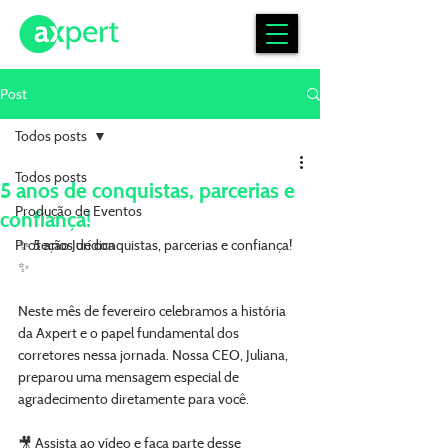
Post
Todos posts
Todos posts
5 anos de conquistas, parcerias e
Produção de Eventos
confiança!
Proteção Jurídica
✨ 5 anos de conquistas, parcerias e confiança! 
✨
Neste mês de fevereiro celebramos a história 
da Axpert e o papel fundamental dos 
corretores nessa jornada. Nossa CEO, Juliana, 
preparou uma mensagem especial de 
agradecimento diretamente para você.
🎥 Assista ao vídeo e faça parte desse 