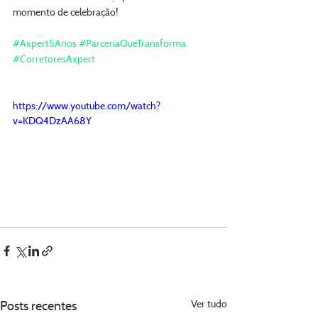
momento de celebração!
#Axpert5Anos
#ParceriaQueTransforma
#CorretoresAxpert
https://www.youtube.com/watch?
v=KDQ4DzAA68Y
Posts recentes
Ver tudo